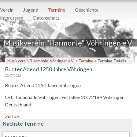
Navigation
Verein
Jugend
Termine
Geschichte
überspringen
Impressum
Datenschutz
Musikverein "Harmonie" Vöhringen e.V.
Musikverein "Harmonie" Vöhringen e.V.
Termine
Termine-Details
Bunter Abend 1250 Jahre Vöhringen
02.07.2022
Bunter Abend 1250 Jahre Vöhringen
Ort:
Tonauhalle Vöhringen, Festallee 20, 72189 Vöhringen,
Deutschland
Zurück
Nächste Termine