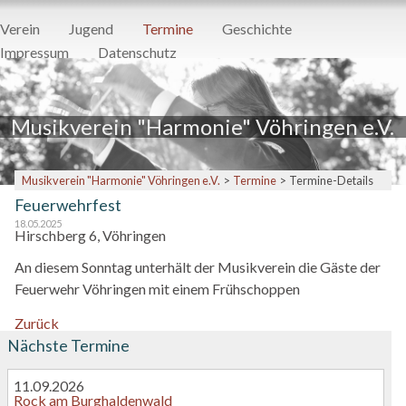
Navigation
Verein
Jugend
Termine
Geschichte
überspringen
Impressum
Datenschutz
Musikverein "Harmonie" Vöhringen e.V.
Musikverein "Harmonie" Vöhringen e.V.
Termine
Termine-Details
Feuerwehrfest
18.05.2025
Hirschberg 6, Vöhringen
An diesem Sonntag unterhält der Musikverein die Gäste der
Feuerwehr Vöhringen mit einem Frühschoppen
Zurück
Nächste Termine
11.09.2026
Rock am Burghaldenwald