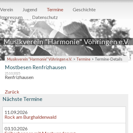
Navigation
Verein
Jugend
Termine
Geschichte
überspringen
Impressum
Datenschutz
Musikverein "Harmonie" Vöhringen e.V.
Musikverein "Harmonie" Vöhringen e.V.
Termine
Termine-Details
Mostbesen Renfrizhausen
25.10.2025
Renfrizhausen
Zurück
Nächste Termine
11.09.2026
Rock am Burghaldenwald
03.10.2026