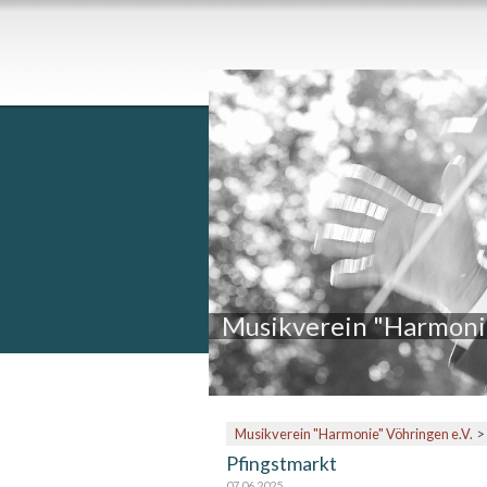
Musikverein "Harmonie
Musikverein "Harmonie" Vöhringen e.V.
Pfingstmarkt
07.06.2025