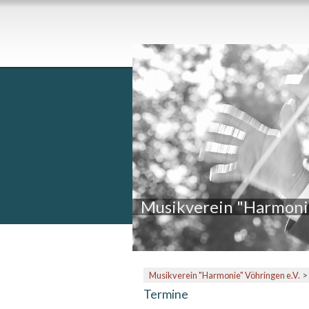
Musikverein "Harmonie
Musikverein "Harmonie" Vöhringen e.V.
Termine