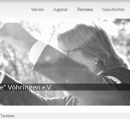
Navigation
Verein
Jugend
Termine
Geschichte
überspringen
" Vöhringen e.V.
Termine